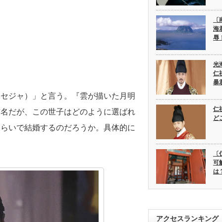
〔
海
辱
光
仁
暴
（セジャ）」と言う。『雲が描いた月明
仁
有名だが、この世子はどのように選ばれ
ど
くらいで結婚するのだろうか。具体的に
〔
可
は
アクセスランキング