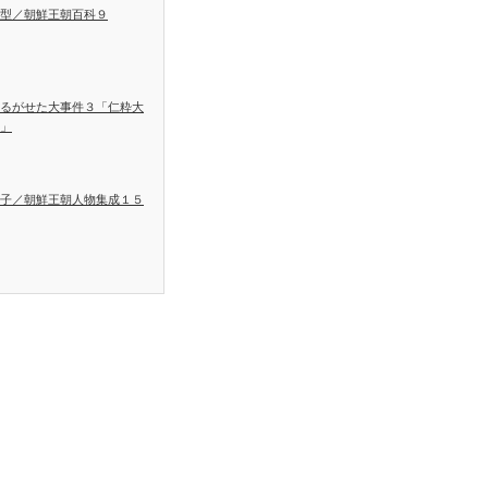
型／朝鮮王朝百科９
るがせた大事件３「仁粋大
」
子／朝鮮王朝人物集成１５