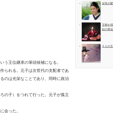
女性の髪
王朝を揺
妃の脅迫
５人の王
という王位継承の筆頭候補になる。
が作られる。元子は次世代の支配者であ
なるのは光栄なことであり、同時に政治
ごろの子）をつれて行った。元子が孤立
子に会った。