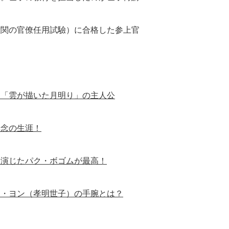
難関の官僚任用試驗）に合格した参上官
／「雲が描いた月明り」の主人公
無念の生涯！
を演じたパク・ボゴムが最高！
イ・ヨン（孝明世子）の手腕とは？