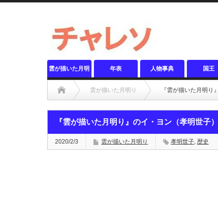
雲が描いた月明
年表
人物事典
国王
り
雲が描いた月明り
『雲が描いた月明り
『雲が描いた月明り』のイ・ヨン（孝明世子
2020/2/3
雲が描いた月明り
孝明世子
,
歴史