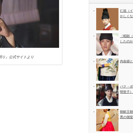
仁祖（イ
かしくな
〔昭顕（
したのか
明り』公式サイトより
内命婦と
パク・ボ
明世子）
朝鮮王朝
悪の側室