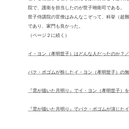
院で、護衛を担当したのが世子翊衛司である。
世子侍講院の官僚はみんなこぞって、科挙（超
であり、家門も良かった。
（ページ２に続く）
イ・ヨン（孝明世子）はどんな人だったのか？
パク・ボゴムが扮したイ・ヨン（孝明世子）の
『雲が描いた月明り』でイ・ヨン（孝明世子）
『雲が描いた月明り』でパク・ボゴムが演じた