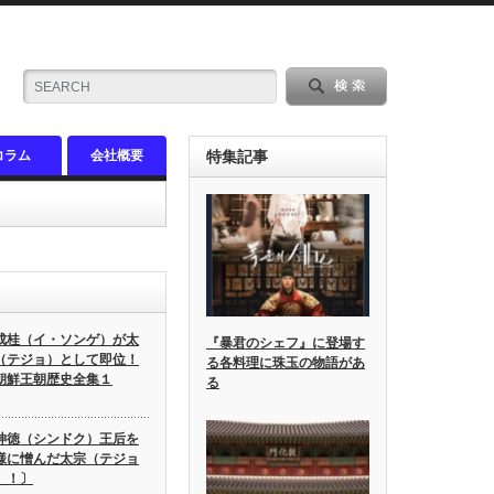
コラム
会社概要
特集記事
成桂（イ・ソンゲ）が太
『暴君のシェフ』に登場す
（テジョ）として即位！
る各料理に珠玉の物語があ
朝鮮王朝歴史全集１
る
神徳（シンドク）王后を
様に憎んだ太宗（テジョ
）！〕