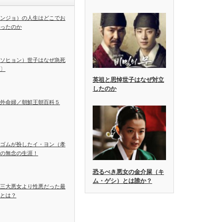
ンジョ）の人生はどこでお
ったのか
ソヒョン）世子はなぜ急死
〕
英祖と思悼世子はなぜ対立
したのか
外命婦／朝鮮王朝百科５
ゴムが扮したイ・ヨン（孝
の無念の生涯！
恐るべき悪女の金介屎（キ
ム・ゲシ）とは誰か？
三大悪女より性悪だった最
とは？