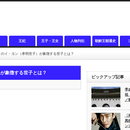
王妃
王子・王女
人物列伝
朝鮮王朝通史
』のイ・ヨン（孝明世子）が象徴する世子とは？
）が象徴する世子とは？
ピックアップ記事
李
祖
／
〔
異
ン