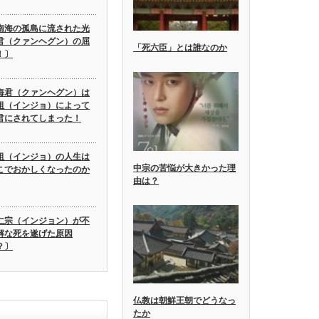
南海の孤島に流された光
君（クァンヘグン）の屈
「死六臣」とは誰なのか
！〕
海君（クァンヘグン）は
祖（インジョ）によって
君にされてしまった！
祖（インジョ）の人生は
中宗の苦悩が大きかった理
こでおかしくなったのか
由は？
仁宗（インジョン）が不
解な死を遂げた原因
？〕
仏教は朝鮮王朝でどうなっ
たか