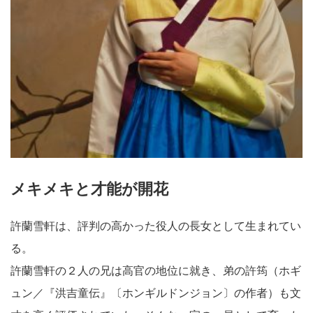
メキメキと才能が開花
許蘭雪軒は、評判の高かった役人の長女として生まれてい
る。
許蘭雪軒の２人の兄は高官の地位に就き、弟の許筠（ホギ
ュン／『洪吉童伝』〔ホンギルドンジョン〕の作者）も文