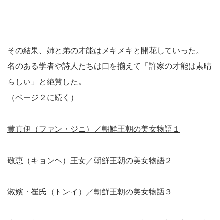
その結果、姉と弟の才能はメキメキと開花していった。
名のある学者や詩人たちは口を揃えて「許家の才能は素晴
らしい」と絶賛した。
（ページ２に続く）
黄真伊（ファン・ジニ）／朝鮮王朝の美女物語１
敬恵（キョンヘ）王女／朝鮮王朝の美女物語２
淑嬪・崔氏（トンイ）／朝鮮王朝の美女物語３