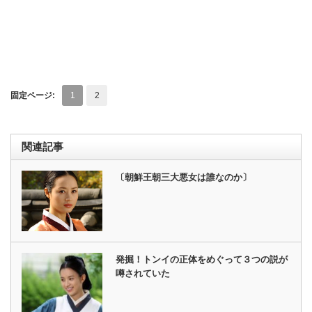
固定ページ:
1
2
関連記事
〔朝鮮王朝三大悪女は誰なのか〕
発掘！トンイの正体をめぐって３つの説が
噂されていた