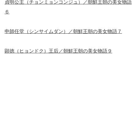
貞明公主（チョンミョンコンジュ）／朝鮮王朝の美女物語
６
申師任堂（シンサイムダン）／朝鮮王朝の美女物語７
顕徳（ヒョンドク）王后／朝鮮王朝の美女物語９