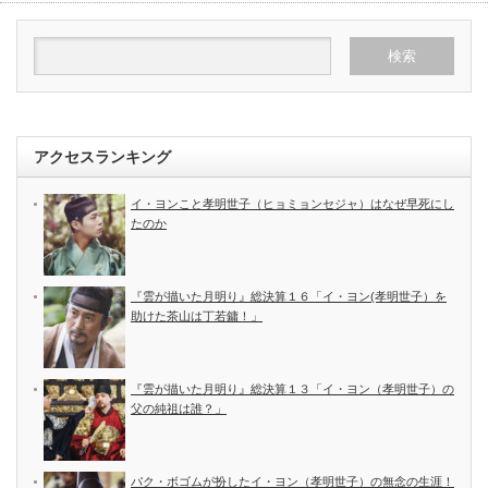
アクセスランキング
イ・ヨンこと孝明世子（ヒョミョンセジャ）はなぜ早死にし
たのか
『雲が描いた月明り』総決算１６「イ・ヨン(孝明世子）を
助けた茶山は丁若鏞！」
『雲が描いた月明り』総決算１３「イ・ヨン（孝明世子）の
父の純祖は誰？」
パク・ボゴムが扮したイ・ヨン（孝明世子）の無念の生涯！