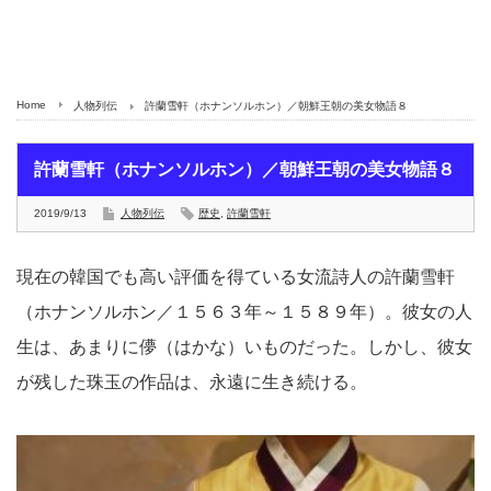
Home
人物列伝
許蘭雪軒（ホナンソルホン）／朝鮮王朝の美女物語８
許蘭雪軒（ホナンソルホン）／朝鮮王朝の美女物語８
2019/9/13
人物列伝
歴史
,
許蘭雪軒
現在の韓国でも高い評価を得ている女流詩人の許蘭雪軒
（ホナンソルホン／１５６３年～１５８９年）。彼女の人
生は、あまりに儚（はかな）いものだった。しかし、彼女
が残した珠玉の作品は、永遠に生き続ける。