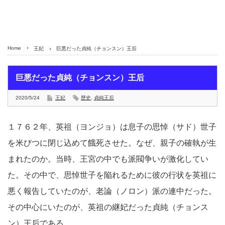
Home
王妃
巨悪だった貞純（チョンスン）王后
巨悪だった貞純（チョンスン）王后
2020/5/24
王妃
歴史
,
貞純王后
１７６２年、英祖（ヨンジョ）は息子の思悼（サド）世子
を米びつに閉じ込めて餓死させた。なぜ、親子の確執が生
まれたのか。当時、王宮の中でも派閥争いが激化してい
た。その中で、思悼世子を陥れるために彼の行状を英祖に
悪く報告していたのが、老論（ノロン）派の連中だった。
その中心にいたのが、英祖の継妃だった貞純（チョンス
ン）王后である。