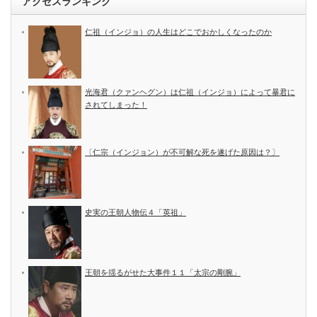
アクセスランキング
仁祖（インジョ）の人生はどこでおかしくなったのか
光海君（クァンヘグン）は仁祖（インジョ）によって暴君に
されてしまった！
〔仁宗（インジョン）が不可解な死を遂げた原因は？〕
史実の王朝人物伝４「英祖」
王朝を揺るがせた大事件１１「太宗の剛腕」