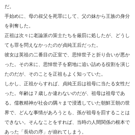
だ。
手始めに、母の叔父を死罪にして、父の妹から王族の身分
を剥奪した。
正祖は次々に老論派の策士たちを厳罰に処したが、どうし
ても罪を問えなかったのが貞純王后だった。
彼女は英祖の二番目の正室で、思悼世子と折り合いが悪か
った。その末に、思悼世子を窮地に追い詰める役割を演じ
たのだが、そのことを正祖もよく知っていた。
しかし、正祖からすれば、貞純王后は祖母に当たる女性だ
った。年齢は７歳しか違わないのだが、祖母は祖母であ
る。儒教精神が社会の隅々まで浸透していた朝鮮王朝の世
界で、どんな事情があろうとも、孫が祖母を罰することは
できない。そんなことをすれば、当時の人間関係の根本で
あった「長幼の序」が崩れてしまう。