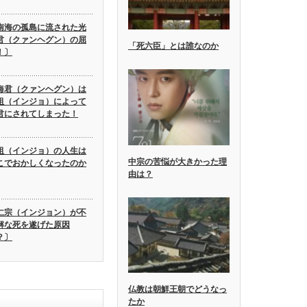
南海の孤島に流された光
君（クァンヘグン）の屈
「死六臣」とは誰なのか
！〕
海君（クァンヘグン）は
祖（インジョ）によって
君にされてしまった！
祖（インジョ）の人生は
中宗の苦悩が大きかった理
こでおかしくなったのか
由は？
仁宗（インジョン）が不
解な死を遂げた原因
？〕
仏教は朝鮮王朝でどうなっ
たか