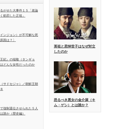
るがせた大事件１５「老論
く処罰した正祖」
インジョン）が不可解な死
原因は？〕
英祖と思悼世子はなぜ対立
したのか
王妃』の端敬（タンギョ
はどんな女性だったのか
（サドセジャ）／朝鮮王朝
８
恐るべき悪女の金介屎（キ
ム・ゲシ）とは誰か？
で強制退位させられた５人
は誰か（歴史編）