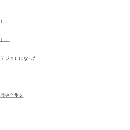
ン）」
ン）」
（テジョ）になった
朝歴史全集２