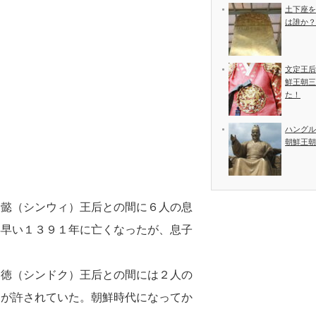
土下座を
は誰か？
文定王后
鮮王朝三
た！
ハングル
朝鮮王朝
神懿（シンウィ）王后との間に６人の息
年早い１３９１年に亡くなったが、息子
神徳（シンドク）王后との間には２人の
とが許されていた。朝鮮時代になってか