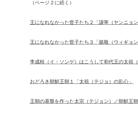
（ページ２に続く）
王になれなかった世子たち２「譲寧（ヤンニョ
王になれなかった世子たち３「懿敬（ウィギョ
李成桂（イ・ソンゲ）はこうして初代王の太祖
おどろき朝鮮王朝１「太祖（テジョ）の乱心」
王朝の基盤を作った太宗（テジョン）／朝鮮王