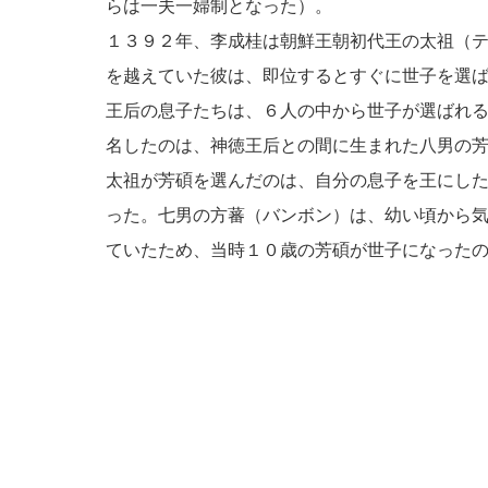
らは一夫一婦制となった）。
１３９２年、李成桂は朝鮮王朝初代王の太祖（
を越えていた彼は、即位するとすぐに世子を選
王后の息子たちは、６人の中から世子が選ばれ
名したのは、神徳王后との間に生まれた八男の
太祖が芳碩を選んだのは、自分の息子を王にし
った。七男の方蕃（バンボン）は、幼い頃から
ていたため、当時１０歳の芳碩が世子になった