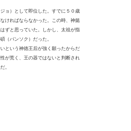
テジョ）として即位した。すでに５０歳
ばなければならなかった。この時、神懿
るはずと思っていた。しかし、太祖が指
芳碩（バンソク）だった。
たいという神徳王后が強く願ったからだ
気性が荒く、王の器ではないと判断され
のだ。