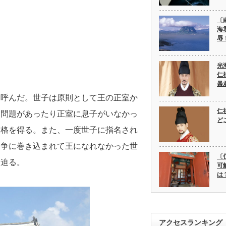
〔
海
辱
光
仁
暴
と呼んだ。世子は原則として王の正室か
仁
に問題があったり正室に息子がいなかっ
ど
資格を得る。また、一度世子に指名され
闘争に巻き込まれて王になれなかった世
〔
に迫る。
可
は
アクセスランキング