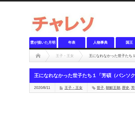
雲が描いた月明
年表
人物事典
国王
り
王子・王女
王になれなかった世子たち
王になれなかった世子たち１「芳碩（バンソ
2020/8/11
王子・王女
世子
,
朝鮮王朝
,
歴史
,
芳