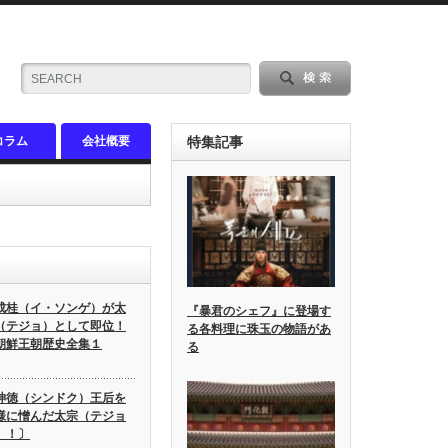
コラム
会社概要
特集記事
成桂（イ・ソンゲ）が太
『暴君のシェフ』に登場す
（テジョ）として即位！
る各料理に珠玉の物語があ
朝鮮王朝歴史全集１
る
神徳（シンドク）王后を
様に憎んだ太宗（テジョ
）！〕