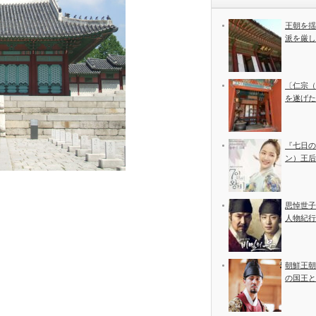
王朝を揺
派を厳し
〔仁宗（
を遂げた
『七日の
ン）王后
思悼世子
人物紀行
朝鮮王朝
の国王と