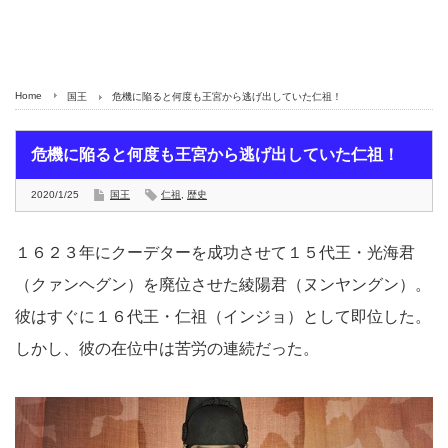
Home
国王
危機に陥ると何度も王宮から逃げ出していた仁祖！
危機に陥ると何度も王宮から逃げ出していた仁祖！
2020/1/25
国王
仁祖
,
歴史
１６２３年にクーデターを成功させて１５代王・光海君
（クァンヘグン）を廃位させた綾陽君（ヌンヤングン）。
彼はすぐに１６代王・仁祖（インジョ）として即位した。
しかし、彼の在位中は苦労の連続だった。