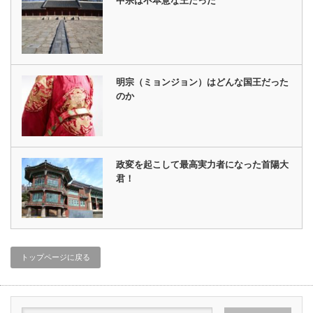
中宗は不本意な王だった
明宗（ミョンジョン）はどんな国王だった
のか
政変を起こして最高実力者になった首陽大
君！
トップページに戻る