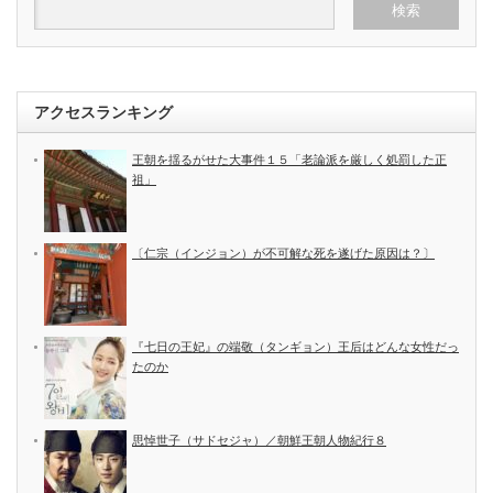
アクセスランキング
王朝を揺るがせた大事件１５「老論派を厳しく処罰した正
祖」
〔仁宗（インジョン）が不可解な死を遂げた原因は？〕
『七日の王妃』の端敬（タンギョン）王后はどんな女性だっ
たのか
思悼世子（サドセジャ）／朝鮮王朝人物紀行８