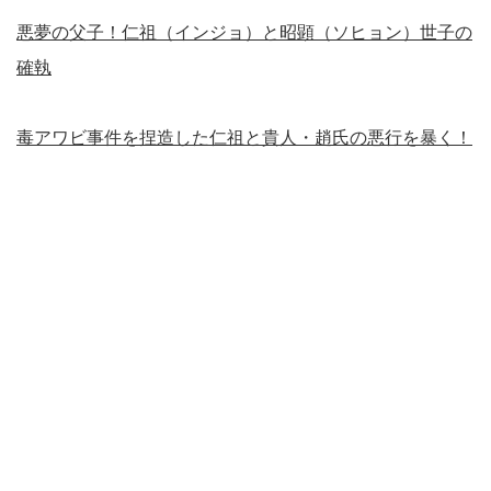
悪夢の父子！仁祖（インジョ）と昭顕（ソヒョン）世子の
確執
毒アワビ事件を捏造した仁祖と貴人・趙氏の悪行を暴く！