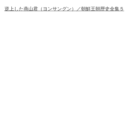
逆上した燕山君（ヨンサングン）／朝鮮王朝歴史全集５