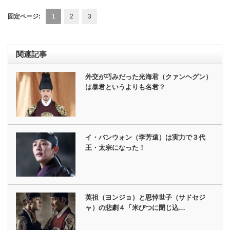
固定ページ:
1
2
3
関連記事
外交が巧みだった光海君（クァンヘグン）
は暴君というよりも名君？
イ・バンウォン（李芳遠）は実力で３代
王・太宗になった！
英祖（ヨンジョ）と思悼世子（サドセジ
ャ）の悲劇４「米びつに閉じ込…