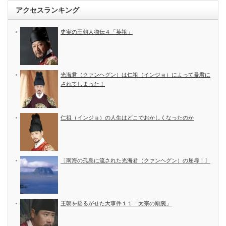
アクセスランキング
史実の王朝人物伝４「英祖」
光海君（クァンヘグン）は仁祖（インジョ）によって暴君に
されてしまった！
仁祖（インジョ）の人生はどこでおかしくなったのか
〔南海の孤島に流された光海君（クァンヘグン）の屈辱！〕
王朝を揺るがせた大事件１１「太宗の剛腕」