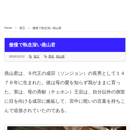
Home
国王
傲慢で執念深い燕山君
傲慢で執念深い燕山君
2020/12/12
国王
歴史
,
燕山君
燕山君は、９代王の成宗（ソンジョン）の長男として１４
７６年に生まれた。彼は母の愛を知らず我がままに育っ
た。実は、母の斉献（チェホン）王后は、自分以外の側室
に目を向ける成宗に嫉妬して、宮中に呪いの言葉を持ちこ
んで追放されていたのである。