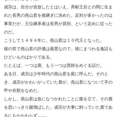
成宗は、自分が追放したとはいえ、斉献王后との間に生ま
れた長男の燕山君を後継ぎに決めた。反対が多かったのは
事実だが、王位継承者は長男が原則、という定めに従った
のだ。
こうして１４９４年に、燕山君は１０代王となった。
後の世で燕山君の評価は最悪なので、彼にまつわる逸話も
ひどいものばかりである。
たとえば、一つは鹿、もう一つは恩師をめぐる話だ。
ある日、成宗は少年時代の燕山君を庭に呼んだ。そのと
き、成宗がかわいがっていた鹿が、燕山君になついて手の
甲や衣類をなめた。
しかし、燕山君は急になつかれたことに腹を立て、その鹿
を思いっきり蹴飛ばした。成宗が大事に飼っていた鹿であ
るにもかかわらず……。