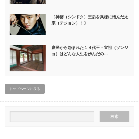
〔神徳（シンドク）王后を異様に憎んだ太
宗（テジョン）！〕
庶民から怨まれた１４代王・宣祖（ソンジ
ョ）はどんな人生を歩んだの…
トップページに戻る