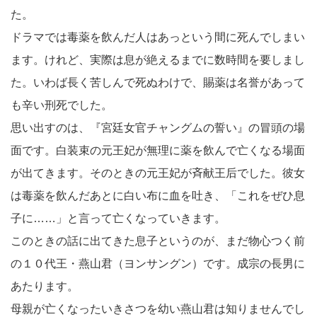
た。
ドラマでは毒薬を飲んだ人はあっという間に死んでしまい
ます。けれど、実際は息が絶えるまでに数時間を要しまし
た。いわば長く苦しんで死ぬわけで、賜薬は名誉があって
も辛い刑死でした。
思い出すのは、『宮廷女官チャングムの誓い』の冒頭の場
面です。白装束の元王妃が無理に薬を飲んで亡くなる場面
が出てきます。そのときの元王妃が斉献王后でした。彼女
は毒薬を飲んだあとに白い布に血を吐き、「これをぜひ息
子に……」と言って亡くなっていきます。
このときの話に出てきた息子というのが、まだ物心つく前
の１０代王・燕山君（ヨンサングン）です。成宗の長男に
あたります。
母親が亡くなったいきさつを幼い燕山君は知りませんでし