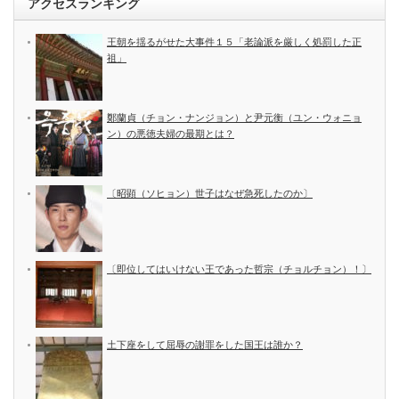
アクセスランキング
王朝を揺るがせた大事件１５「老論派を厳しく処罰した正
祖」
鄭蘭貞（チョン・ナンジョン）と尹元衡（ユン・ウォニョ
ン）の悪徳夫婦の最期とは？
〔昭顕（ソヒョン）世子はなぜ急死したのか〕
〔即位してはいけない王であった哲宗（チョルチョン）！〕
土下座をして屈辱の謝罪をした国王は誰か？