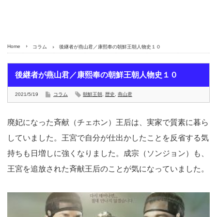
Home
コラム
後継者が燕山君／康熙奉の朝鮮王朝人物史１０
後継者が燕山君／康熙奉の朝鮮王朝人物史１０
2021/5/19
コラム
朝鮮王朝
,
歴史
,
燕山君
廃妃になった斉献（チェホン）王后は、実家で質素に暮ら
していました。王宮で自分が仕出かしたことを反省する気
持ちも日増しに強くなりました。成宗（ソンジョン）も、
王宮を追放された斉献王后のことが気になっていました。