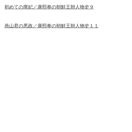
初めての廃妃／康熙奉の朝鮮王朝人物史９
燕山君の悪政／康熙奉の朝鮮王朝人物史１１