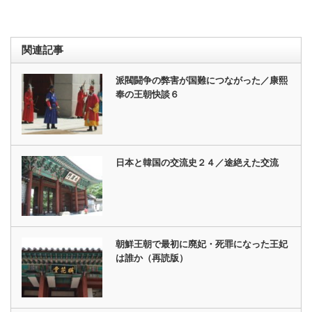
関連記事
派閥闘争の弊害が国難につながった／康熙
奉の王朝快談６
日本と韓国の交流史２４／途絶えた交流
朝鮮王朝で最初に廃妃・死罪になった王妃
は誰か（再読版）