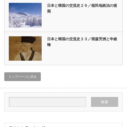
日本と韓国の交流史２９／植民地統治の後
期
日本と韓国の交流史２３／雨森芳洲と申維
翰
トップページに戻る