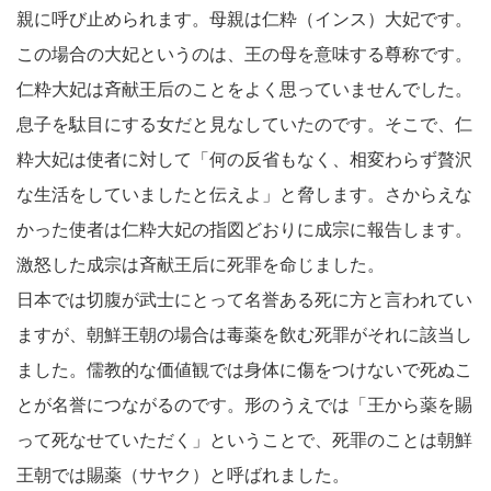
親に呼び止められます。母親は仁粋（インス）大妃です。
この場合の大妃というのは、王の母を意味する尊称です。
仁粋大妃は斉献王后のことをよく思っていませんでした。
息子を駄目にする女だと見なしていたのです。そこで、仁
粋大妃は使者に対して「何の反省もなく、相変わらず贅沢
な生活をしていましたと伝えよ」と脅します。さからえな
かった使者は仁粋大妃の指図どおりに成宗に報告します。
激怒した成宗は斉献王后に死罪を命じました。
日本では切腹が武士にとって名誉ある死に方と言われてい
ますが、朝鮮王朝の場合は毒薬を飲む死罪がそれに該当し
ました。儒教的な価値観では身体に傷をつけないで死ぬこ
とが名誉につながるのです。形のうえでは「王から薬を賜
って死なせていただく」ということで、死罪のことは朝鮮
王朝では賜薬（サヤク）と呼ばれました。