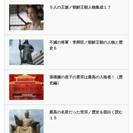
５人の王族／朝鮮王朝人物集成１７
不滅の将軍・李舜臣／朝鮮王朝の人物と歴
史６
張禧嬪の息子の景宗は最高の人格者！（歴
史編）
最高の名君だった世宗／歴史を面白く読む
１５