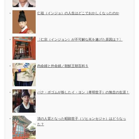
仁祖（インジョ）の人生はどこでおかしくなったのか
〔仁宗（インジョン）が不可解な死を遂げた原因は？〕
内命婦と外命婦／朝鮮王朝百科５
パク・ボゴムが扮したイ・ヨン（孝明世子）の無念の生涯！
清の人質となった昭顕世子（ソヒョンセジャ）はどうなっ
た？