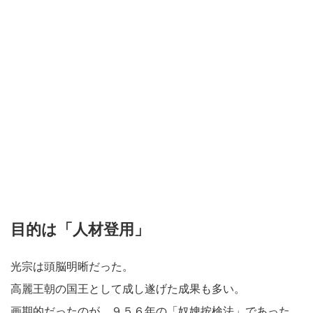
目的は「人材登用」
光宗は頭脳明晰だった。
高麗王朝の国王として成し遂げた成果も多い。
画期的だったのが、９５６年の「奴婢按検法」であった。