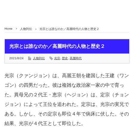
Home
人物列伝
光宗とは誰なのか／高麗時代の人物と歴史２
光宗とは誰なのか／高麗時代の人物と歴史２
2021/8/24
人物列伝
光宗
,
歴史
,
高麗時代
光宗（クァンジョン）は、高麗王朝を建国した王建（ワン
ゴン）の四男だった。彼は複雑な政治家一家の中で育っ
た。異母兄の２代王・恵宗（ヘジョン）は、定宗（チョン
ジョン）によって王位を追われた。定宗は、光宗の実兄で
ある。しかし、その定宗も即位４年で病床に伏した。その
結果、光宗が４代王として即位した。